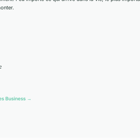
monter.
e
cles Business →