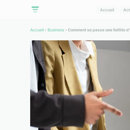
Accueil
Act
Accueil
›
Business
›
Comment se passe une faillite d