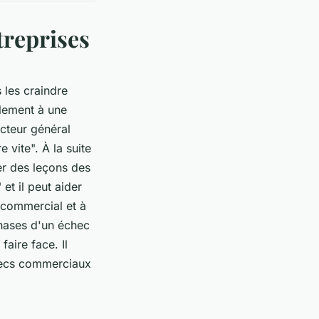
treprises
 les craindre
alement à une
ecteur général
vite". À la suite
er des leçons des
et il peut aider
 commercial et à
phases d'un échec
aire face. Il
hecs commerciaux