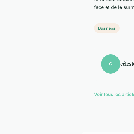
face et de le sur
Business
célest
C
Voir tous les arti