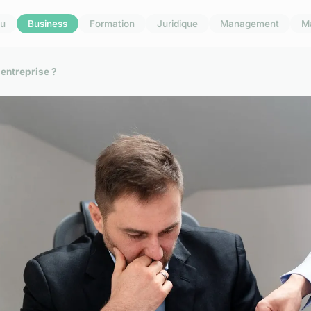
u
Business
Formation
Juridique
Management
M
'entreprise ?