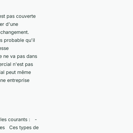
'est pas couverte
ler d'une
e changement.
us probable qu'il
esse
e ne va pas dans
rcial n'est pas
ial peut même
une entreprise
les courants : -
res Ces types de