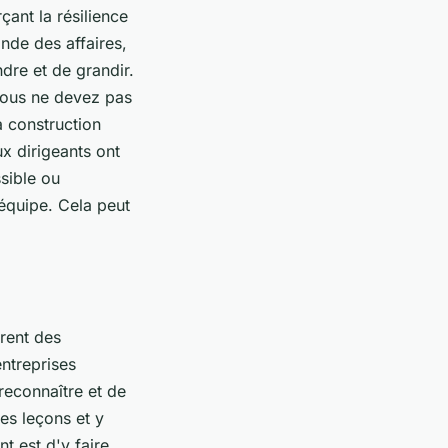
ant la résilience
onde des affaires,
dre et de grandir.
 Vous ne devez pas
a construction
ux dirigeants ont
ssible ou
équipe. Cela peut
frent des
ntreprises
reconnaître et de
es leçons et y
t est d'y faire