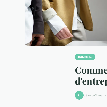
BUSINESS
Comment
d'entre
C
céleste
3 mai 