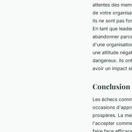
attentes des memb
de votre organisat
ils ne sont pas f
En tant que leade
abandonner parce 
d'une organisation
une attitude négat
dangereux. Ils on
avoir un impact s
Conclusion
Les échecs commer
occasions d'appre
prospères. La mei
l'accepter comme 
faire face efficac