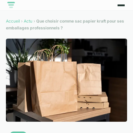
Accueil
›
Actu
›
Que choisir comme sac papier kraft pour ses
emballages professionnels ?