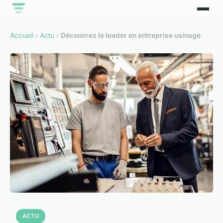
Accueil
›
Actu
›
Découvrez le leader en entreprise usinage
ACTU