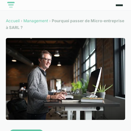
Accueil
›
Management
›
Pourquoi passer de Micro-entreprise
à SARL ?