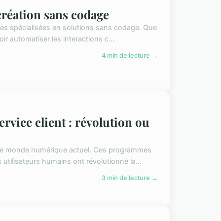
création sans codage
ces spécialisées en solutions sans codage. Que
r automatiser les interactions c...
4 min de lecture →
ervice client : révolution ou
 le monde numérique actuel. Ces programmes
tilisateurs humains ont révolutionné la...
3 min de lecture →