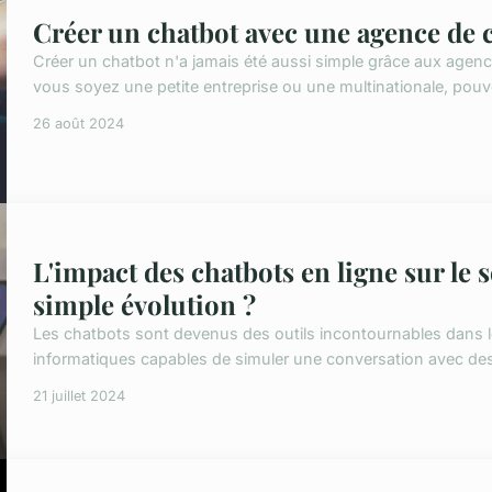
Créer un chatbot avec une agence de 
Créer un chatbot n'a jamais été aussi simple grâce aux agen
vous soyez une petite entreprise ou une multinationale, pouvoi
26 août 2024
L'impact des chatbots en ligne sur le s
simple évolution ?
Les chatbots sont devenus des outils incontournables dans
informatiques capables de simuler une conversation avec des u
21 juillet 2024