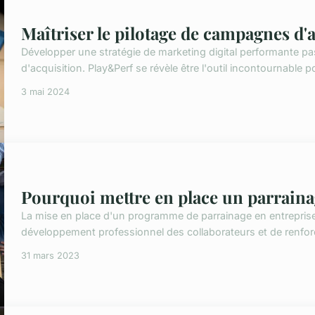
Maîtriser le pilotage de campagnes d'
Développer une stratégie de marketing digital performante p
d'acquisition. Play&Perf se révèle être l'outil incontournable po
3 mai 2024
Pourquoi mettre en place un parraina
La mise en place d'un programme de parrainage en entreprise
développement professionnel des collaborateurs et de renforcer
31 mars 2023