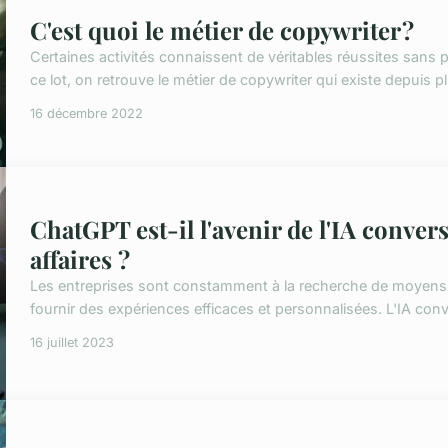
C'est quoi le métier de copywriter ?
Certaines activités connaissent de véritables réussites sans
ce lot, on retrouve le métier de copywriter qui existe depuis 
16 décembre 2022
ChatGPT est-il l'avenir de l'IA conve
affaires ?
Les entreprises sont constamment à la recherche de moyens i
fournir des expériences efficaces et personnalisées. L'IA con
16 juillet 2023