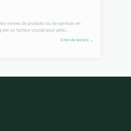
t les ventes de produits ou de services en
st un facteur crucial pour attei...
3 min de lecture →